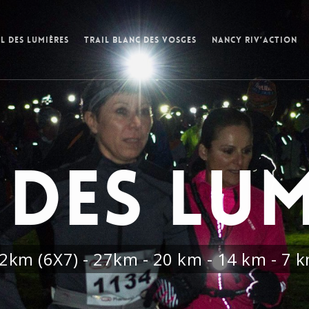
l des Lumières
Trail Blanc des Vosges
Nancy Riv’Action
 DES LU
2km (6X7) - 27km - 20 km - 14 km - 7 