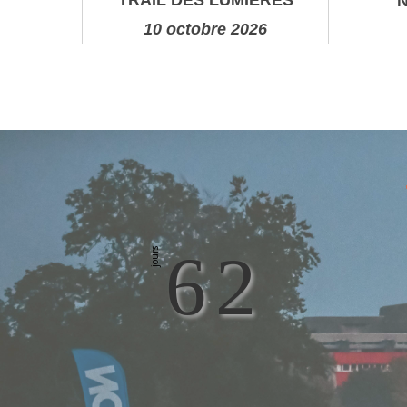
N
10 octobre 2026
6
2
jours