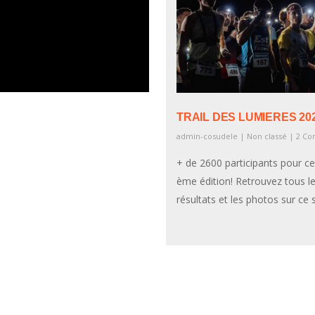
TRAIL DES LUMIERES 20
admin-cosudele
|
Non classé
|
2 C
+ de 2600 participants pour ce
ème édition! Retrouvez tous l
résultats et les photos sur c