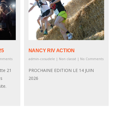
25
NANCY RIV ACTION
omments
admin-cosudele
|
Non classé
|
No Comments
tte 21
PROCHAINE EDITION LE 14 JUIN
es
2026
e site.